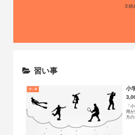
主婦
習い事
小
習い事
3
「小
用が
方の