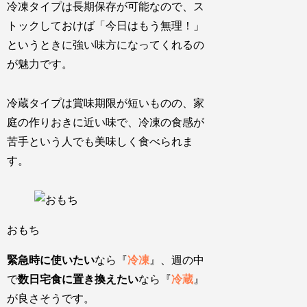
冷凍タイプは長期保存が可能なので、ス
トックしておけば
「今日はもう無理！」
というときに強い味方になってくれるの
が魅力
です。
冷蔵タイプは賞味期限が短いものの、家
庭の作りおきに近い味で、
冷凍の食感が
苦手という人でも美味しく
食べられま
す。
おもち
緊急時に使いたい
なら『
冷凍
』、週の中
で
数日宅食に置き換えたい
なら『
冷蔵
』
が良さそうです。