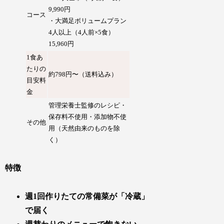
9,990円
コース
・大満足ボリュームプラン
4人以上（4人前×5食）
15,960円
1食あ
たりの
約798円〜（
送料込み
）
目安料
金
管理栄養士監修のレシピ・
保存料不使用・添加物不使
その他
用（天然由来のものを除
く）
特徴
週1回作りたての常備菜が「冷蔵」
で届く