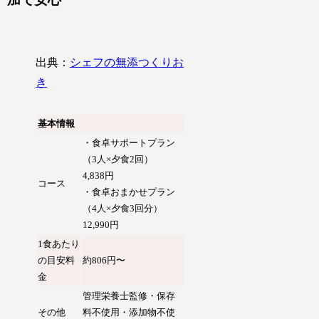
出典：
シェフの無添つくりお
き
基本情報
・食卓サポートプラン
（3人×夕食2回）
4,838円
コース
・食卓おまかせプラン
（4人×夕食3回分）
12,990円
1食あたり
の目安料
約806円〜
金
管理栄養士監修・保存
その他
料不使用・添加物不使