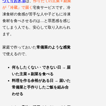
つくりおき.jp
は、
作りたての主菜＋副菜
が「冷蔵」で届く
宅食サービスです。
冷
凍食材の食感が苦手
な人や
子どもに冷凍
食材を食べさせるのは…と罪悪感
を感じ
てしまう人でも、
安心して取り入れられ
ます
。
家庭で作っておいた
常備菜のような感覚
で使えるので、
何もしたくない・できない日 → 届
いた主菜＋副菜を食べる
料理を作る余裕がある日 → 届いた
常備菜と手作りしたご飯を組み合
わせる