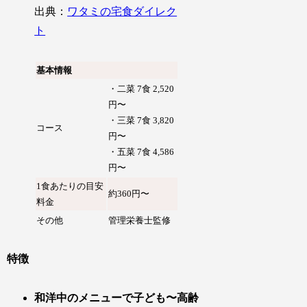
出典：
ワタミの宅食ダイレク
ト
基本情報
・二菜 7食 2,520
円〜
・三菜 7食 3,820
コース
円〜
・五菜 7食 4,586
円〜
1食あたりの目安
約360円〜
料金
その他
管理栄養士監修
特徴
和洋中のメニューで子ども〜高齢