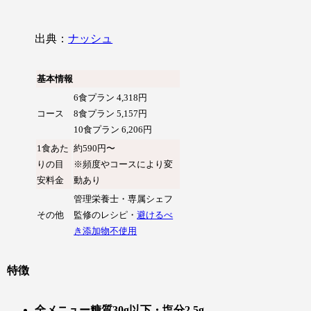
出典：
ナッシュ
基本情報
6食プラン 4,318円
コース
8食プラン 5,157円
10食プラン 6,206円
1食あた
約590円〜
りの目
※頻度やコースにより変
安料金
動あり
管理栄養士・専属シェフ
その他
監修のレシピ・
避けるべ
き添加物不使用
特徴
全メニュー糖質30g以下・塩分2.5g