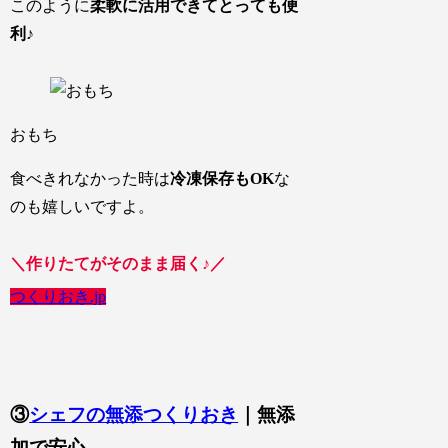
このように
柔軟に活用できてとっても便
利
♪
おもち
食べきれなかった時は
冷凍保存もOK
な
のも嬉しいですよ。
＼作りたてがそのまま届く♪／
つくりおき.jp
③
シェフの無添つくりおき
｜無添
加で安心