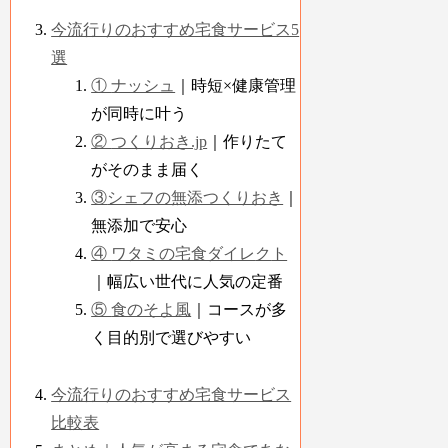
今流行りのおすすめ宅食サービス5
選
①
ナッシュ
｜時短×健康管理
が同時に叶う
②
つくりおき.jp
｜作りたて
がそのまま届く
③
シェフの無添つくりおき
｜
無添加で安心
④
ワタミの宅食ダイレ
ク
ト
｜幅広い世代に人気の定番
⑤
食のそよ風
｜コースが多
く目的別で選びやすい
今流行りのおすすめ宅食サービス
比較表