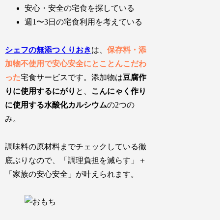
安心・安全の宅食を探している
週1〜3日の宅食利用を考えている
シェフの無添つくりおき
は、
保存料・添
加物不使用で安心安全にとことんこだわ
った
宅食サービスです。添加物は
豆腐作
りに使用するにがり
と、
こんにゃく作り
に使用する水酸化カルシウム
の2つの
み。
調味料の原材料までチェックしている徹
底ぶり
なので、「
調理負担を減らす
」＋
「
家族の安心安全
」が叶えられます。