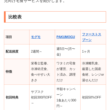
児向け宅食サービスを紹介します。
比較表
ファーストス
項目
モグモ
PAKUMOGU
プーン
週5日〜(月〜
配送頻度
2週間～
1ヶ月
金)
栄養士監修、
ワタミの宅食
冷凍離乳食、
冷凍幼児食、
が運営、カッ
厳選した国産
特徴
食べやすい大
ト済み、調理
食材、レンジor
きさ
だけ
湯せんだけ
半額キャンペ
サブスク
ーン
初回特典
初回300円OFF
初回50%OFF
1食あたり300
～
円～