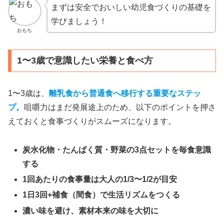
まずは安全でおいしい幼児食づくりの基礎を
学びましょう！
おもち
1〜3歳で意識したい栄養と食べ方
1〜3歳は、
離乳食から普通食へ移行する重要なステッ
プ。
咀嚼力はまだ発展途上のため、以下のポイントを押さ
えておくと食事づくりがスムーズになります。
炭水化物・たんぱく質・野菜の3点セットを毎食意識
する
1回あたりの食事量は大人の1/3〜1/2が目安
1日3回+補食（間食）で生活リズムをつくる
濃い味を避け、素材本来の味を大切に