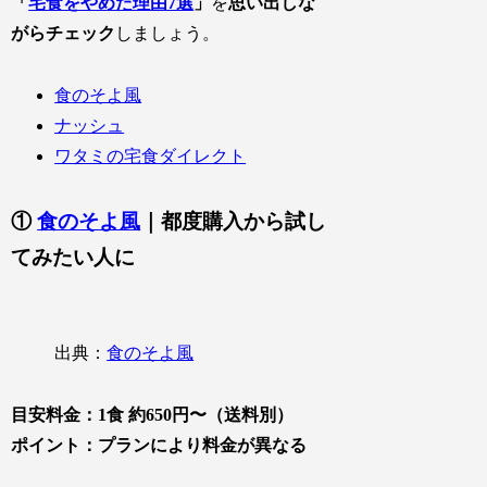
「
宅食をやめた理由7選
」
を
思い出しな
がらチェック
しましょう。
食のそよ風
ナッシュ
ワタミの宅食ダイレクト
①
食のそよ風
｜都度購入から試し
てみたい人に
出典：
食のそよ風
目安料金：1食 約650円〜（送料別）
ポイント：プランにより料金が異なる