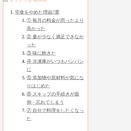
宅食をやめた理由7選
① 毎月の料金が思ったより
高かった
② 量が少なく満足できなか
った
③ 味に飽きた
④ 冷凍庫がいつもパンパン
に
⑤ 添加物や原材料が気にな
りはじめた
⑥ スキップの手続きが面
倒・忘れてしまう
⑦ 自分で料理をしたくなっ
た