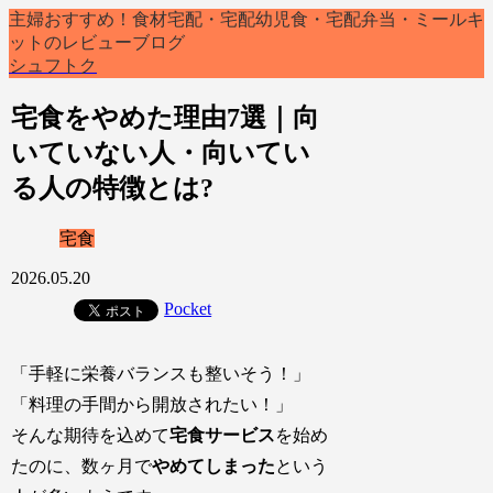
主婦おすすめ！食材宅配・宅配幼児食・宅配弁当・ミールキ
ットのレビューブログ
シュフトク
宅食をやめた理由7選｜向
いていない人・向いてい
る人の特徴とは?
宅食
2026.05.20
Pocket
「手軽に栄養バランスも整いそう！」
「料理の手間から開放されたい！」
そんな期待を込めて
宅食サービス
を始め
たのに、
数ヶ月で
やめてしまった
という