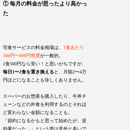
① 毎月の料金が思ったより高かっ
た
宅食サービスの料金相場は、
1食あたり
500円〜800円程度
が一般的。
1食500円なら安い！と思いがちですが、
毎日1〜2食を置き換える
と、
月額2〜4万
円ほどになる
ことも珍しくありません。
スーパーのお惣菜を購入したり、牛丼チ
ェーンなどの外食を利用するのとそれほ
ど変わらない金額になることも。
「節約になるかもと思って始めたが、逆
効果だった…」という声は意外と多い
で