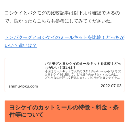
ヨシケイとパクモグの比較記事は以下より確認できるの
で、良かったらこちらも参考にしてみてくださいね。
＞＞パクモグとヨシケイのミールキットを比較！どっちが
いい？違いは？
パクモグとヨシケイのミールキットを比較！どっ
ちがいい？違いは？
今回はミールキットで人気のワタミのpakumogu(パクモグ)
とヨシケイを比較して、どう違うのか？おすすめなのは、
どちらなのか詳しく解説します。パクモグとヨシケイを試
した私から言わせると、結論、パクモグの方が良かったと
感じてます。その理由に関しても詳細にまとめていますの
2022.07.03
shuhu-toku.com
で、ミールキット選びの参考としてお役立ていただけたら
嬉しいです。
ヨシケイのカットミールの特徴・料金・条
件等について