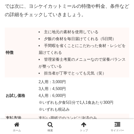
では次に、ヨシケイカットミールの特徴や料金、条件など
の詳細をチェックしていきましょう。
主に地元の素材を使用している
夕飯の食材を毎日届けてくれる（5日間）
手間暇を省くことにこだわった食材・レシピを
特徴
届けてくれる
管理栄養士考案のメニューなので栄養バランス
が整っている
担当者が丁寧でとっても元気（笑）
2人用：3,000円
3人用：4,500円
お試し価格
4人用：6,000円
※いずれも夕食5日分で1人1食あたり300円
※いずれも税込み
支払方法
支払い用紙でのコンビニ決済のみ
送料・入会金・年
いずれも無料
ホーム
検索
トップ
サイドバー
会費