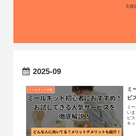
主婦
2025-09
ミ
ミールキット比較
ビ
ミー
いま
ビス
キッ
礎知