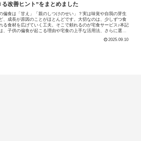
きる改善ヒント”をまとめました
の偏食は「甘え」「親のしつけのせい」？実は味覚や自我の芽生
ど、成長が原因のことがほとんどです。大切なのは、少しずつ食
れる食材を広げていく工夫。そこで頼れるのが宅食サービス♪本記
は、子供の偏食が起こる理由や宅食の上手な活用法、さらに選び
ポイントを解説。おすすめの宅食サービスも紹介しています。
2025.09.10