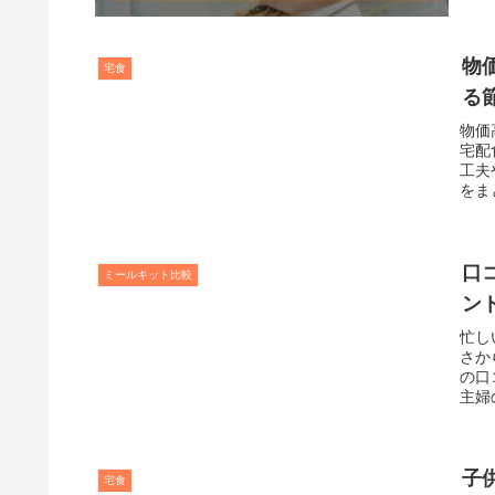
物
宅食
る
物価
宅配
工夫
をま
口
ミールキット比較
ン
忙し
さか
の口
主婦
子
宅食