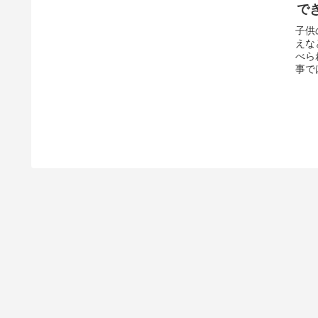
で
子供
えな
べら
事で
方の