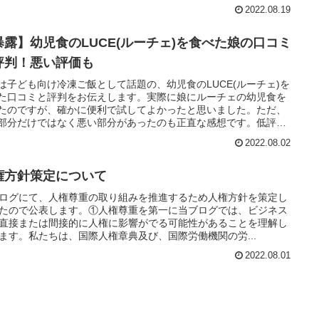
2022.08.19
暴露】幼児食のLUCE(ルーチェ)を食べた娘の口コミ
評判！悪い評価も
は子ども向け冷凍ご飯として話題の、幼児食のLUCE(ルーチェ)を
た口コミと評判をお伝えします。実際に娘にルーチェの幼児食を
たのですが、確かに便利で試してよかったと思いました。ただ、
部分だけではなく悪い部分があったのも正直な感想です。低評
悪い口コミが3つあったことや、デメリットが2つあったなど。
2022.08.02
権方針策定について
ログにて、人権尊重の取り組みを推進するため人権方針を策定し
たので公表します。①人権尊重を第一に当ブログでは、ビジネス
直接または間接的に人権に影響がでる可能性があることを理解し
ます。私たちは、国際人権章典及び、国際労働機関の労...
2022.08.01