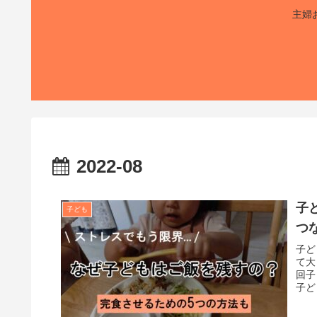
主婦
2022-08
子
子ども
つ
子ど
て大
回子
子ど
もが
めま