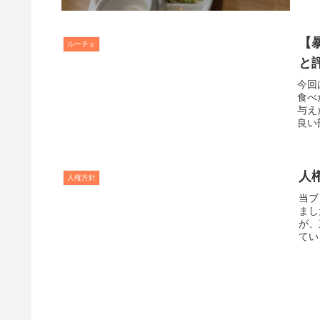
【
ルーチェ
と
今回
食べ
与え
良い
価・
人
人権方針
当ブ
まし
が、
てい