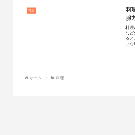
料
料理
服
料理
など
ると
いな
ホーム
料理