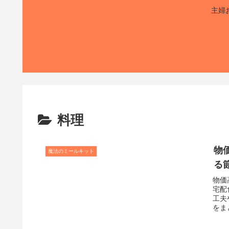
主婦
料理
物
魔法のミールキット
る
物価
宅配
工夫
をま