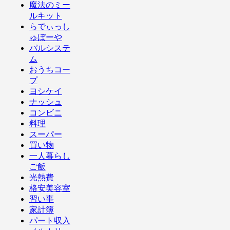
魔法のミー
ルキット
らでぃっし
ゅぼーや
パルシステ
ム
おうちコー
プ
ヨシケイ
ナッシュ
コンビニ
料理
スーパー
買い物
一人暮らし
ご飯
光熱費
格安美容室
習い事
家計簿
パート収入