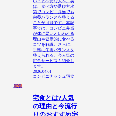
い？と不安な人へ。実
は、食べ方や選び方次
第でコンビニ弁当でも
栄養バランスを整える
ことが可能です。本記
事では、コンビニ弁当
が体に悪いといわれる
理由や健康的に食べる
コツを解説。さらに、
手軽に栄養バランスを
整えられる、今人気の
宅食サービスも紹介し
ます。
2026.04.01
コンビニ
ナッシュ
宅食
宅食
宅食とは?人気
の理由と今流行
りのおすすめ宅