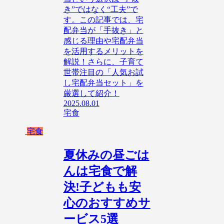
き”ではなく“工夫”で
す。この記事では、宅
配弁当が「手抜き」と
感じる理由や宅配弁当
を活用するメリットを
解説！さらに、子育て
世帯注目の「人気お試
し宅配弁当セット」を
厳選して紹介！
2025.08.01
宅食
宅食
夏休みの昼ごは
んは宅食で解
決!子どもも安
心のおすすめサ
ービス5選