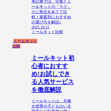
本記事では、宅食とミ
ールキットの「ラク」
さに焦点をあてて比
較！家庭別におすすめ
の選び方を解説♪
2025.10.15
ミールキット比較
ミールキット
比較
ミールキット初
心者におすす
め!お試しでき
る人気サービス
を徹底解説
ミールキットは、共働
き世帯や子どものいる