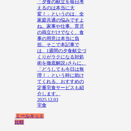
「夕食の献立を毎日考
えるのは本当に大
変！」というのは、全
家庭共通の悩みですよ
ね。家事や仕事、育児
の両立だけでなく、食
事の用意は本当に負
担。そこで本記事で
は、1週間の夕食献立づ
くりがラクになる対処
術を徹底解説♪さらに、
「どうしても今日は無
理！」という時に助け
てくれる、おすすめの
定番宅食サービスも紹
介します。
2025.12.03
宅食
ミールキット
比較