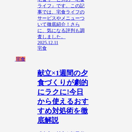
ライフ』です。この記
事では、宅食ライフの
サービスやメニューつ
いて徹底紹介！さら
に、気になる評判も調
査しました。
2025.12.11
宅食
宅食
献立×1週間の夕
食づくりが劇的
にラクに!今日
から使えるおす
すめ対処術を徹
底解説