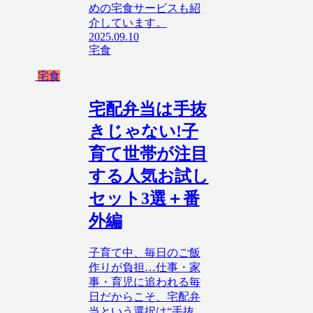
めの宅食サービスも紹
介しています。
2025.09.10
宅食
宅食
宅配弁当は手抜
きじゃない!子
育て世帯が注目
する人気お試し
セット3選＋番
外編
子育て中、毎日のご飯
作りが負担…仕事・家
事・育児に追われる毎
日だからこそ、宅配弁
当という選択は“手抜