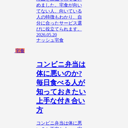
めました。宅食が向い
てない人、向いている
人の特徴もわかり、自
分に合ったサービス選
びに役立てられます。
2026.05.20
ナッシュ
宅食
宅食
コンビニ弁当は
体に悪いのか?
毎日食べる人が
知っておきたい
上手な付き合い
方
コンビニ弁当は体に悪