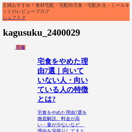
主婦おすすめ！食材宅配・宅配幼児食・宅配弁当・ミールキ
ットのレビューブログ
シュフトク
kagusuku_2400029
宅食
宅食をやめた理
由7選｜向いて
いない人・向い
ている人の特徴
とは?
宅食をやめた理由7選を
徹底解説。料金が高
い・量が少ないなど、
理由を深掘りしてまと