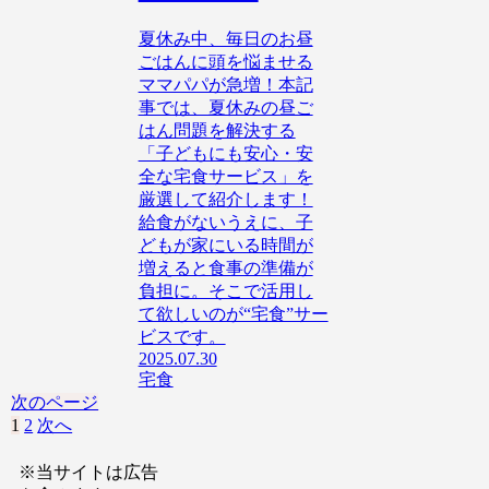
夏休み中、毎日のお昼
ごはんに頭を悩ませる
ママパパが急増！本記
事では、夏休みの昼ご
はん問題を解決する
「子どもにも安心・安
全な宅食サービス」を
厳選して紹介します！
給食がないうえに、子
どもが家にいる時間が
増えると食事の準備が
負担に。そこで活用し
て欲しいのが“宅食”サー
ビスです。
2025.07.30
宅食
次のページ
1
2
次へ
※当サイトは広告