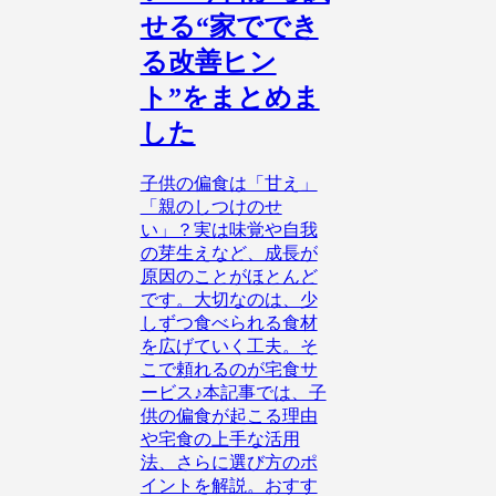
せる“家ででき
る改善ヒン
ト”をまとめま
した
子供の偏食は「甘え」
「親のしつけのせ
い」？実は味覚や自我
の芽生えなど、成長が
原因のことがほとんど
です。大切なのは、少
しずつ食べられる食材
を広げていく工夫。そ
こで頼れるのが宅食サ
ービス♪本記事では、子
供の偏食が起こる理由
や宅食の上手な活用
法、さらに選び方のポ
イントを解説。おすす