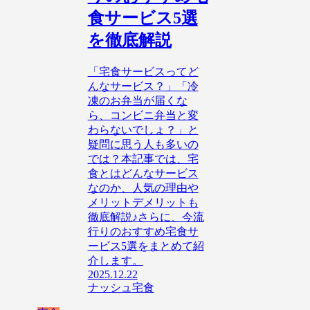
食サービス5選
を徹底解説
「宅食サービスってど
んなサービス？」「冷
凍のお弁当が届くな
ら、コンビニ弁当と変
わらないでしょ？」と
疑問に思う人も多いの
では？本記事では、宅
食とはどんなサービス
なのか、人気の理由や
メリットデメリットも
徹底解説♪さらに、今流
行りのおすすめ宅食サ
ービス5選をまとめて紹
介します。
2025.12.22
ナッシュ
宅食