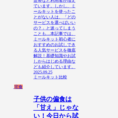
世帯など利用者が増え
ています。しかし、ミ
ールキットを使ったこ
とがない人は、「どの
サービスを選べばいい
の？」と迷ってしまう
ことも…本記事では、
ミールキット初心者に
おすすめのお試しでき
る人気サービスを徹底
解説！基礎知識やお試
しからはじめる理由な
ども紹介しています。
2025.09.25
ミールキット比較
宅食
子供の偏食は
「甘え」じゃな
い！今日から試