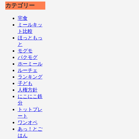
カテゴリー
宅食
ミールキッ
ト比較
ほっともっ
と
モグモ
パクモグ
ホーミール
ルーチェ
ランキング
子ども
人権方針
にこにこ鉄
分
トットプレ
ート
ワンオペ
あっ！とご
はん