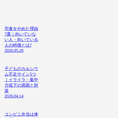
宅食をやめた理由
7選｜向いていな
い人・向いている
人の特徴とは?
2026.05.20
子どものカルシウ
ム不足サイン5つ
｜イライラ・集中
力低下の原因と対
策
2026.04.14
コンビニ弁当は体