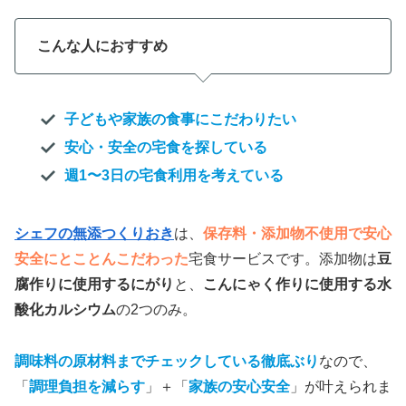
こんな人におすすめ
子どもや家族の食事にこだわりたい
安心・安全の宅食を探している
週1〜3日の宅食利用を考えている
シェフの無添つくりおき
は、
保存料・添加物不使用で安心
安全にとことんこだわった
宅食サービスです。添加物は
豆
腐作りに使用するにがり
と、
こんにゃく作りに使用する水
酸化カルシウム
の2つのみ。
調味料の原材料までチェックしている徹底ぶり
なので、
「
調理負担を減らす
」＋「
家族の安心安全
」が叶えられま