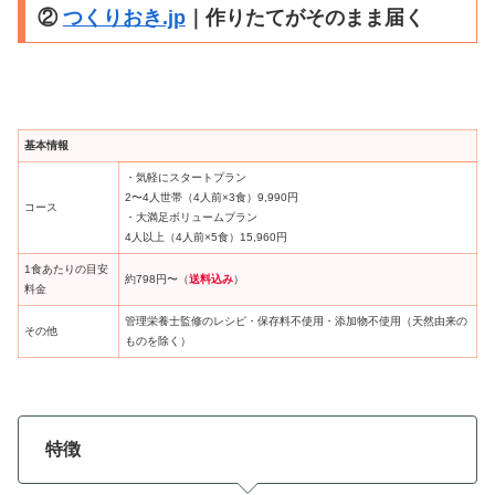
②
つくりおき.jp
｜作りたてがそのまま届く
基本情報
・気軽にスタートプラン
2〜4人世帯（4人前×3食）9,990円
コース
・大満足ボリュームプラン
4人以上（4人前×5食）15,960円
1食あたりの目安
約798円〜（
送料込み
）
料金
管理栄養士監修のレシピ・保存料不使用・添加物不使用（天然由来の
その他
ものを除く）
特徴