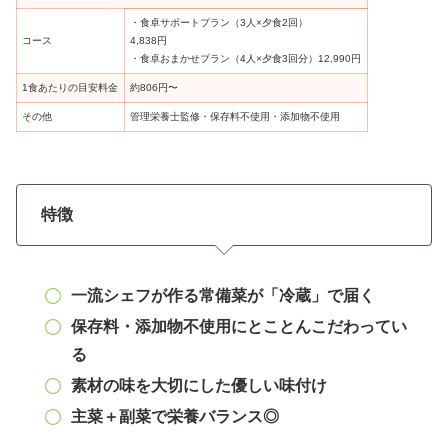
・食卓サポートプラン（3人×夕食2回）
コース
4,838円
・食卓おまかせプラン（4人×夕食3回分）12,990円
1食あたりの目安料金
約806円〜
その他
管理栄養士監修・保存料不使用・添加物不使用
特徴
一流シェフが作る常備菜が「冷蔵」で届く
保存料・添加物不使用にとことんこだわってい
る
素材の味を大切にした優しい味付け
主菜＋副菜で栄養バランス◎