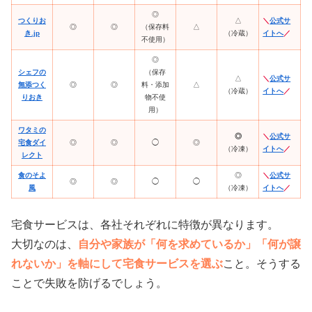
◎
つくりお
△
＼
公式サ
◎
◎
（保存料
△
き.jp
（冷蔵）
イトへ
／
不使用）
◎
シェフの
（保存
△
＼
公式サ
無添つく
◎
◎
料・添加
△
（冷蔵）
イトへ
／
りおき
物不使
用）
ワタミの
◎
＼
公式サ
宅食ダイ
◎
◎
◯
◎
（冷凍）
イトへ
／
レクト
食のそよ
◎
＼
公式サ
◎
◎
◯
◯
風
（冷凍）
イトへ
／
宅食サービスは、各社それぞれに特徴が異なります。
大切なのは、
自分や家族が「何を求めているか」「何が譲
れないか」を軸にして宅食サービスを選ぶ
こと。そうする
ことで失敗を防げるでしょう。