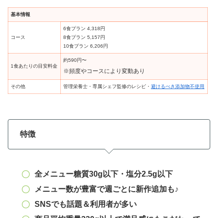
基本情報
6食プラン 4,318円
コース
8食プラン 5,157円
10食プラン 6,206円
約590円〜
1食あたりの目安料金
※頻度やコースにより変動あり
その他
管理栄養士・専属シェフ監修のレシピ・
避けるべき添加物不使用
特徴
全メニュー糖質30g以下・塩分2.5g以下
メニュー数が豊富で週ごとに新作追加も♪
SNSでも話題＆利用者が多い