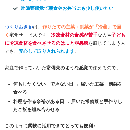
常備菜感覚で朝食やお弁当にも少し使いたい
つくりおき.jp
は、
作りたての主菜＋副菜が「冷蔵」で届
く
宅食サービスです。
冷凍食材の食感が苦手
な人や
子ども
に冷凍食材を食べさせるのは…と罪悪感
を感じてしまう人
でも、
安心して取り入れられます
。
家庭で作っておいた
常備菜のような感覚
で使えるので、
何もしたくない・できない日 → 届いた主菜＋副菜を
食べる
料理を作る余裕がある日 → 届いた常備菜と手作りし
たご飯を組み合わせる
このように
柔軟に活用できてとっても便利
♪