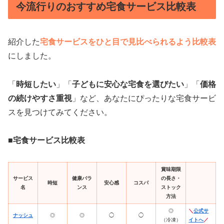
今流行りのおすすめ宅食サービス比較表
紹介した
宅食サービスをひと目で見比べられるよう比較表
にしました。
「
時短したい
」「
子どもに安心な宅食を選びたい
」「
価格
の続けやすさ重視
」など、あなたにぴったりな宅食サービ
スを見つけてみてください。
■宅食サービス比較表
賞味期限
サービス
健康バラ
の長さ・
時短
安心感
コスパ
名
ンス
ストック
方法
◎
＼
公式サ
ナッシュ
◎
◎
◯
◯
（冷凍）
イトへ
／