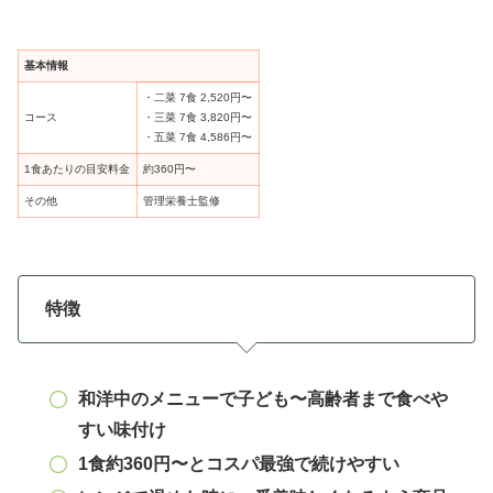
基本情報
・二菜 7食 2,520円〜
コース
・三菜 7食 3,820円〜
・五菜 7食 4,586円〜
1食あたりの目安料金
約360円〜
その他
管理栄養士監修
特徴
和洋中のメニューで子ども〜高齢者まで食べや
すい味付け
1食約360円〜とコスパ最強で続けやすい