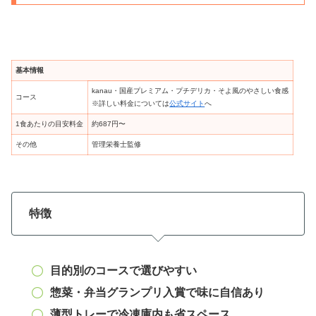
基本情報
kanau・国産プレミアム・プチデリカ・そよ風のやさしい食感
コース
※詳しい料金については
公式サイト
へ
1食あたりの目安料金
約687円〜
その他
管理栄養士監修
特徴
目的別のコースで選びやすい
惣菜・弁当グランプリ入賞で味に自信あり
薄型トレーで冷凍庫内も省スペース