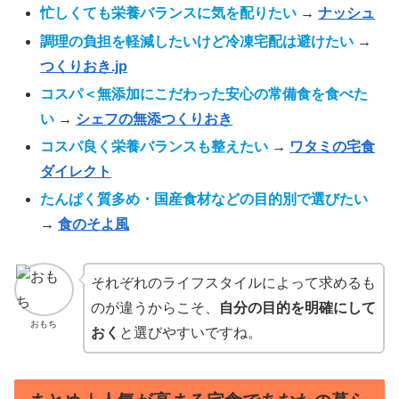
忙しくても栄養バランスに気を配りたい
→
ナッシュ
調理の負担を軽減したいけど冷凍宅配は避けたい
→
つくりおき.jp
コスパ＜無添加にこだわった安心の常備食を食べた
い
→
シェフの無添つくりおき
コスパ良く栄養バランスも整えたい
→
ワタミの宅食
ダイレクト
たんぱく質多め・国産食材などの目的別で選びたい
→
食のそよ風
それぞれのライフスタイルによって求めるも
のが違うからこそ、
自分の目的を明確にして
おもち
おく
と選びやすいですね。