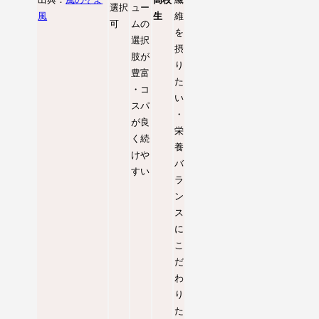
選択
ュー
風
生
維
可
ムの
を
選択
摂
肢が
り
豊富
た
・コ
い
スパ
・
が良
栄
く続
養
けや
バ
すい
ラ
ン
ス
に
こ
だ
わ
り
た