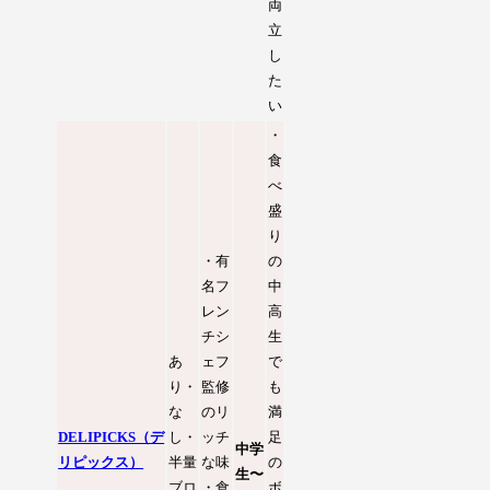
両
立
し
た
い
・
食
べ
盛
り
・有
の
名フ
中
レン
高
チシ
生
あ
ェフ
で
り・
監修
も
な
のリ
満
DELIPICKS（デ
し・
ッチ
足
中学
リピックス）
半量
な味
の
生〜
ブロ
・食
ボ