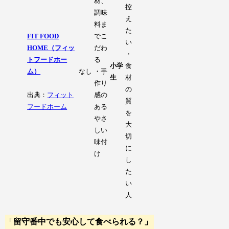
材、
控
調味
え
料ま
た
FIT FOOD
でこ
い
HOME（フィッ
だわ
・
トフードホー
る
小学
食
ム）
なし
・手
生
材
作り
の
出典：
フィット
感の
質
フードホーム
ある
を
やさ
大
しい
切
味付
に
け
し
た
い
人
「
留守番中でも安心して食べられる？」