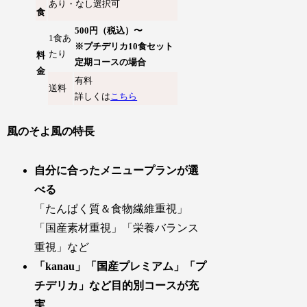
あり・なし選択可
食
500円（税込）〜
1食あ
※プチデリカ10食セット
たり
料
定期コースの場合
金
有料
送料
詳しくは
こちら
風のそよ風の特長
自分に合ったメニュープランが選
べる
「たんぱく質＆食物繊維重視」
「国産素材重視」「栄養バランス
重視」など
「kanau」「国産プレミアム」「プ
チデリカ」など目的別コースが充
実