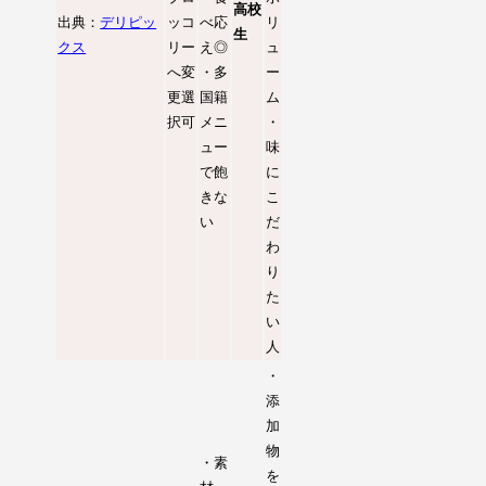
高校
出典：
デリピッ
ッコ
べ応
リ
生
クス
リー
え◎
ュ
へ変
・多
ー
更選
国籍
ム
択可
メニ
・
ュー
味
で飽
に
きな
こ
い
だ
わ
り
た
い
人
・
添
加
物
・素
を