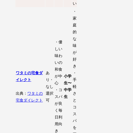
い
・
家
庭
的
な
・優
味
しい
が
味わ
好
いの
き
和食
ワタミの宅食ダ
あ
・
が中
小学
イレクト
り・
手
心
生〜
なし
軽
・コ
中学
出典：
ワタミの
選択
さ
スパ
生
宅食ダイレクト
可
と
が良
コ
く毎
ス
日利
パ
用向
を
き