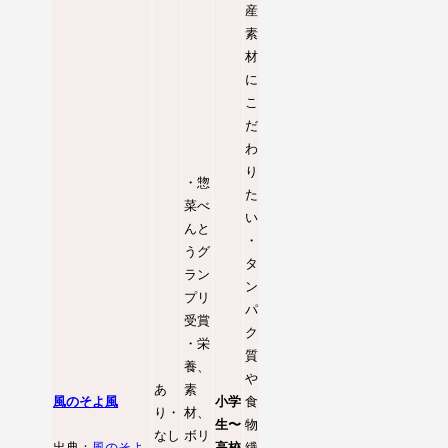
産
素
材
に
こ
だ
わ
り
・惣
た
菜べ
い
んと
・
うグ
タ
ラン
ン
プリ
パ
受賞
ク
・栄
質
養、
や
あ
素
風のそよ風
小学
食
り・
材、
生〜
物
なし
ボリ
出典：
風のそよ
高校
繊