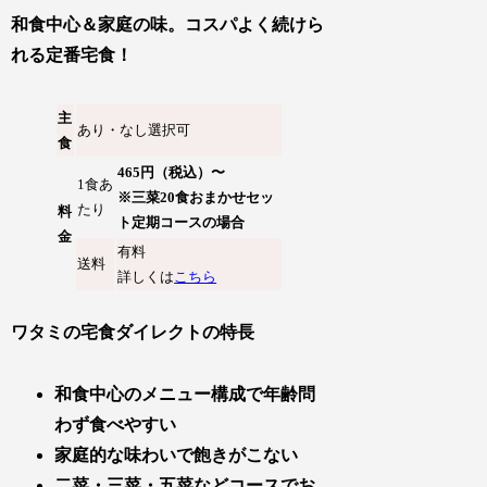
和食中心＆家庭の味。コスパよく続けら
れる定番宅食！
主
あり・なし選択可
食
465円（税込）〜
1食あ
※三菜20食おまかせセッ
たり
料
ト定期コースの場合
金
有料
送料
詳しくは
こちら
ワタミの宅食ダイレクトの特長
和食中心のメニュー構成で年齢問
わず食べやすい
家庭的な味わいで飽きがこない
二菜・三菜・五菜などコースでお