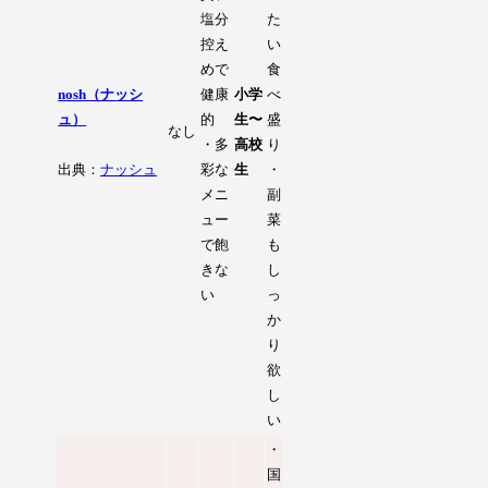
塩分
た
控え
い
めで
食
nosh（ナッシ
健康
小学
べ
ュ）
的
生〜
盛
なし
・多
高校
り
出典：
ナッシュ
彩な
生
・
メニ
副
ュー
菜
で飽
も
きな
し
い
っ
か
り
欲
し
い
・
国