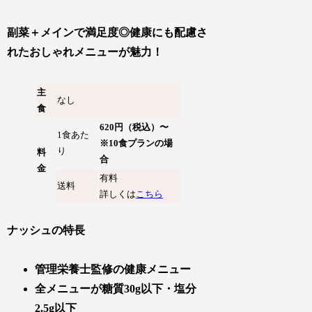
副菜＋メインで満足度◎健康にも配慮さ
れたおしゃれメニューが魅力！
主
なし
食
620円（税込）〜
1食あた
※10食プランの場
り
料
合
金
有料
送料
詳しくは
こちら
ナッシュの特長
管理栄養士監修の健康メニュー
全メニューが糖質30g以下・塩分
2.5g以下