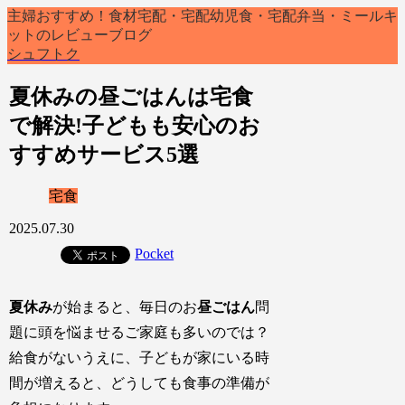
主婦おすすめ！食材宅配・宅配幼児食・宅配弁当・ミールキ
ットのレビューブログ
シュフトク
夏休みの昼ごはんは宅食
で解決!子どもも安心のお
すすめサービス5選
宅食
2025.07.30
Pocket
夏休み
が始まると、毎日のお
昼ごはん
問
題に頭を悩ませるご家庭も多いのでは？
給食がないうえに、子どもが家にいる時
間が増えると、どうしても食事の準備が