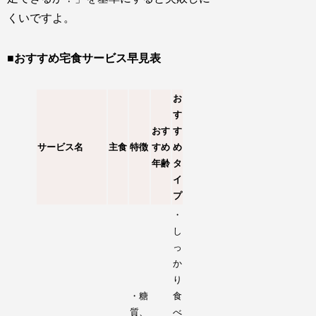
くいですよ。
■おすすめ宅食サービス早見表
お
す
おす
す
サービス名
主食
特徴
すめ
め
年齢
タ
イ
プ
・
し
っ
か
り
・糖
食
質、
べ