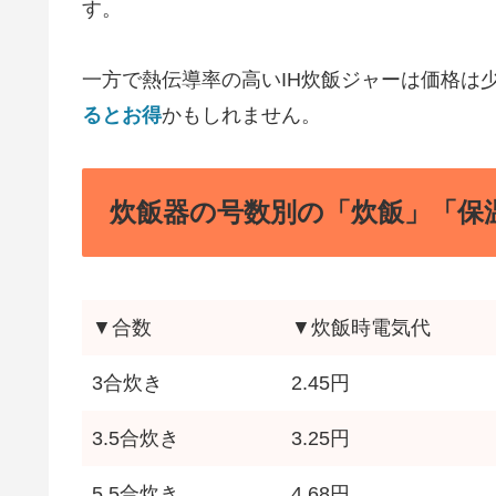
す。
一方で熱伝導率の高いIH炊飯ジャーは価格は
るとお得
かもしれません。
炊飯器の号数別の「炊飯」「保
▼合数
▼炊飯時電気代
3合炊き
2.45円
3.5合炊き
3.25円
5.5合炊き
4.68円