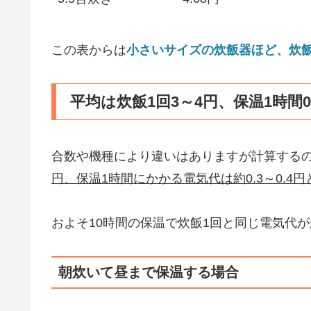
この表からは
小さいサイズの炊飯器ほど、炊
平均は炊飯1回3～4円、保温1時間0.
合数や機種により違いはありますが計算する
円、保温1時間にかかる電気代は約0.3～0.4
およそ10時間の保温で炊飯1回と同じ電気代
朝炊いて昼まで保温する場合